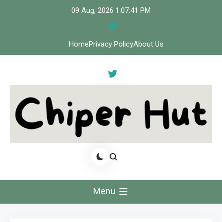
Skip
09 Aug, 2026
1:07:42 PM
to
content
Home
Privacy Policy
About Us
Cipher Hut
Menu