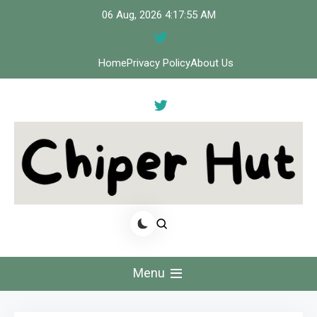
Skip
06 Aug, 2026
4:17:56 AM
to
content
Home
Privacy Policy
About Us
Cipher Hut
Menu