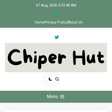
Skip
07 Aug, 2026
5:33:41 AM
to
content
Home
Privacy Policy
About Us
Cipher Hut
Menu