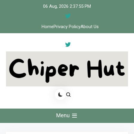
Skip
06 Aug, 2026
2:37:56 PM
to
content
Home
Privacy Policy
About Us
Cipher Hut
Menu