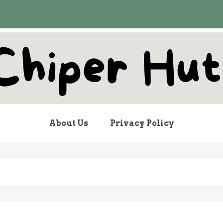
pher Hut
About Us
Privacy Policy