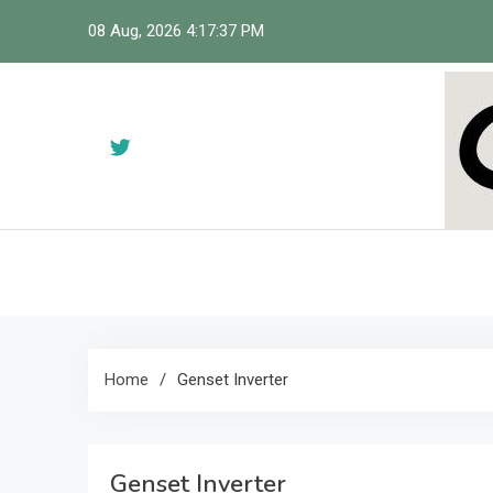
Skip
08 Aug, 2026
4:17:38 PM
to
content
Ci
Home
Genset Inverter
Genset Inverter