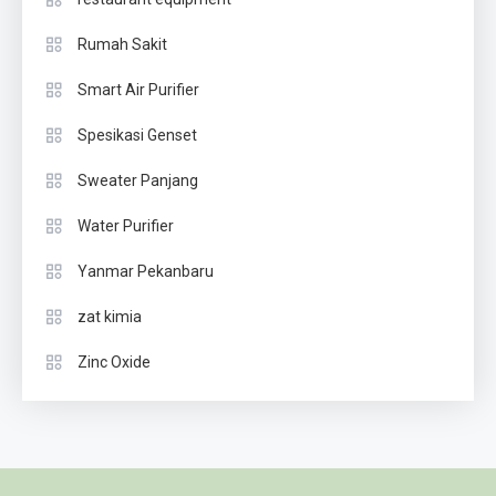
Rumah Sakit
Smart Air Purifier
Spesikasi Genset
Sweater Panjang
Water Purifier
Yanmar Pekanbaru
zat kimia
Zinc Oxide