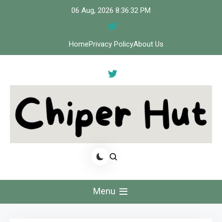
Skip
06 Aug, 2026
8:36:32 PM
to
content
Home
Privacy Policy
About Us
Cipher Hut
Menu