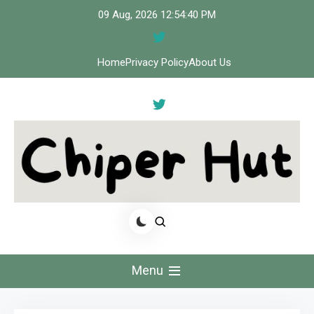
Skip
09 Aug, 2026
12:54:41 PM
to
content
Home
Privacy Policy
About Us
Cipher Hut
Menu