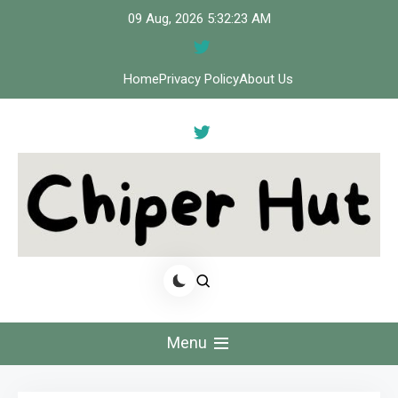
Skip
09 Aug, 2026
5:32:23 AM
to
content
Home
Privacy Policy
About Us
Cipher Hut
Menu