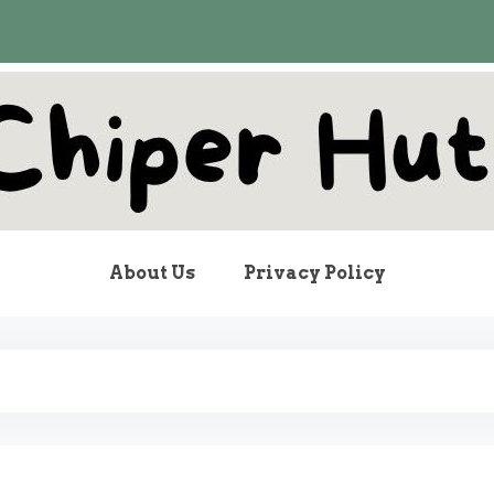
pher Hut
About Us
Privacy Policy