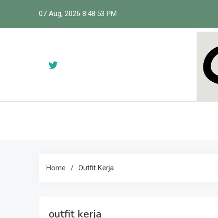
Skip
07 Aug, 2026
8:48:54 PM
to
content
Ci
Home
Outfit Kerja
outfit kerja