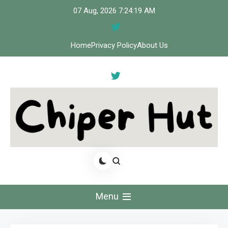
Skip
07 Aug, 2026
7:24:20 AM
to
content
Home
Privacy Policy
About Us
Cipher Hut
Menu