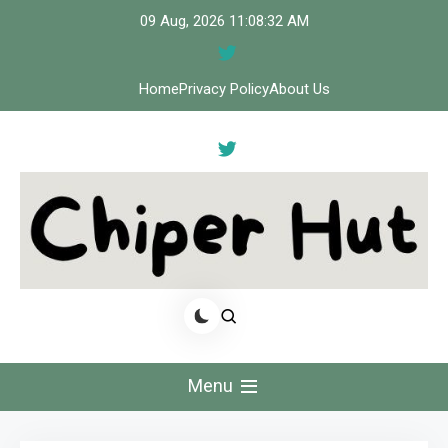
Skip
09 Aug, 2026
11:08:33 AM
to
content
Home
Privacy Policy
About Us
Cipher Hut
Menu