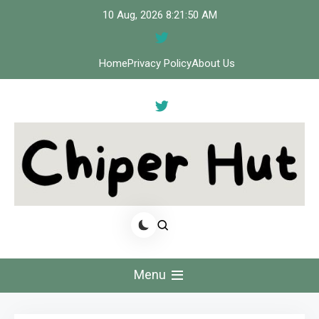
Skip
10 Aug, 2026
8:21:50 AM
to
content
Home
Privacy Policy
About Us
Cipher Hut
Menu