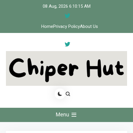
Skip
08 Aug, 2026
6:10:15 AM
to
content
Home
Privacy Policy
About Us
Cipher Hut
Menu