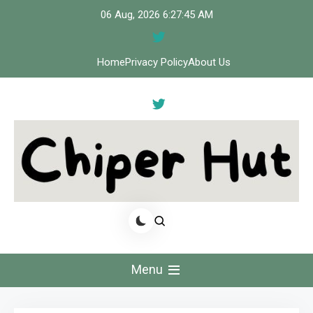
Skip
06 Aug, 2026
6:27:46 AM
to
content
Home
Privacy Policy
About Us
Cipher Hut
Menu