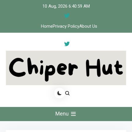
Skip
10 Aug, 2026
6:41:00 AM
to
content
Home
Privacy Policy
About Us
Cipher Hut
Menu